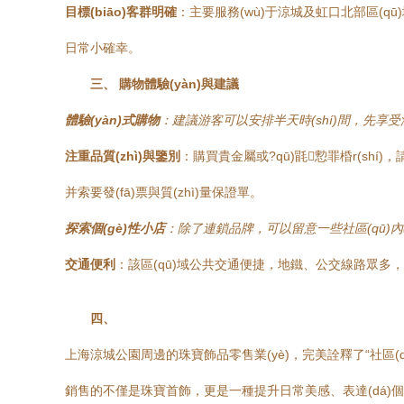
目標(biāo)客群明確
：主要服務(wù)于涼城及虹口北部區(qū)域
日常小確幸。
三、 購物體驗(yàn)與建議
體驗(yàn)式購物
：建議游客可以安排半天時(shí)間，先享
注重品質(zhì)與鑒別
：購買貴金屬或?qū)毷愂罪棔r(shí)，請(
并索要發(fā)票與質(zhì)量保證單。
探索個(gè)性小店
：除了連鎖品牌，可以留意一些社區(qū)內(nèi
交通便利
：該區(qū)域公共交通便捷，地鐵、公交線路眾多，方
四、
上海涼城公園周邊的珠寶飾品零售業(yè)，完美詮釋了“社區(
銷售的不僅是珠寶首飾，更是一種提升日常美感、表達(dá)個(