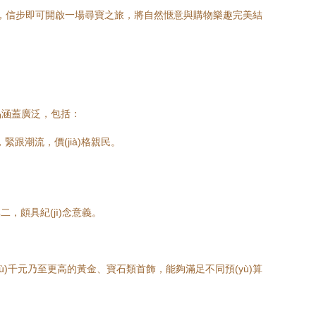
逛完公園后，信步即可開啟一場尋寶之旅，將自然愜意與購物樂趣完美結
品涵蓋廣泛，包括：
，緊跟潮流，價(jià)格親民。
無二，頗具紀(jì)念意義。
(shù)千元乃至更高的黃金、寶石類首飾，能夠滿足不同預(yù)算