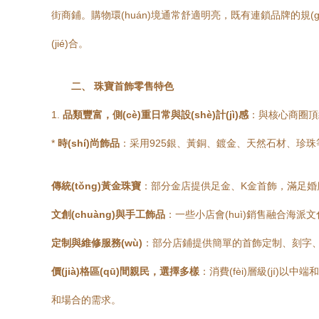
街商鋪。購物環(huán)境通常舒適明亮，既有連鎖品牌的規(g
(jié)合。
二、 珠寶首飾零售特色
1.
品類豐富，側(cè)重日常與設(shè)計(jì)感
：與核心商圈頂
*
時(shí)尚飾品
：采用925銀、黃銅、鍍金、天然石材、珍珠等材質(z
傳統(tǒng)黃金珠寶
：部分金店提供足金、K金首飾，滿足婚慶
文創(chuàng)與手工飾品
：一些小店會(huì)銷售融合海派文化元
定制與維修服務(wù)
：部分店鋪提供簡單的首飾定制、刻字、清
價(jià)格區(qū)間親民，選擇多樣
：消費(fèi)層級(jí)
和場合的需求。