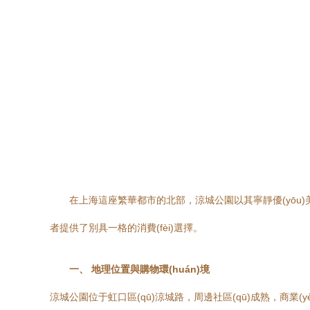
在上海這座繁華都市的北部，涼城公園以其寧靜優(yōu)
者提供了別具一格的消費(fèi)選擇。
一、 地理位置與購物環(huán)境
涼城公園位于虹口區(qū)涼城路，周邊社區(qū)成熟，商業(