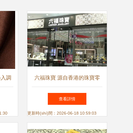
n)入調
六福珠寶 源自香港的珠寶零
jī)遇
售巨擘
查看詳情
1:30
更新時(shí)間：2026-06-18 10:59:03