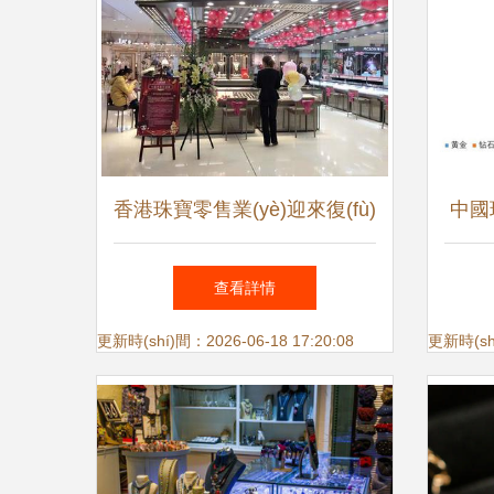
香港珠寶零售業(yè)迎來復(fù)
中國
蘇曙光，六福珠寶股價(jià)創
(xi
查看詳情
(chuàng)新高背后的市場機(jī)
飾零售
更新時(shí)間：2026-06-18 17:20:08
更新時(shí
遇