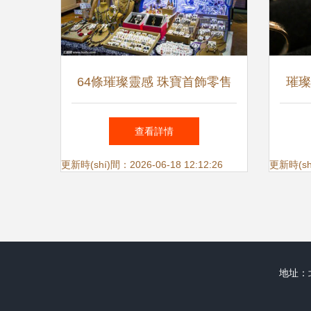
64條璀璨靈感 珠寶首飾零售
璀璨
店短信宣傳廣告語精選集
寶首
查看詳情
更新時(shí)間：2026-06-18 12:12:26
更新時(shí
地址：北