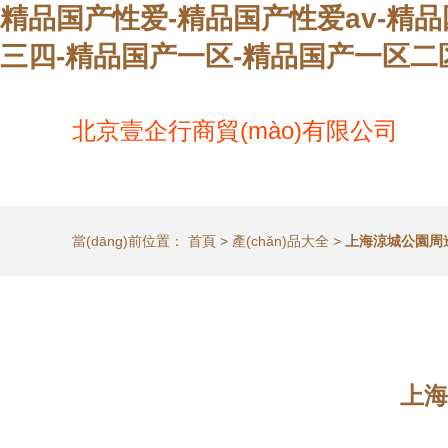
精品国产性爱-精品国产性爱av-精
三四-精品国产一区-精品国产一区二
北京壹企行商貿(mào)有限公司
當(dāng)前位置：
首頁
>
產(chǎn)品大全
>
上海涼城公園周邊
上海