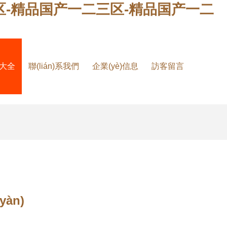
区-精品国产一二三区-精品国产一二
品大全
聯(lián)系我們
企業(yè)信息
訪客留言
àn)