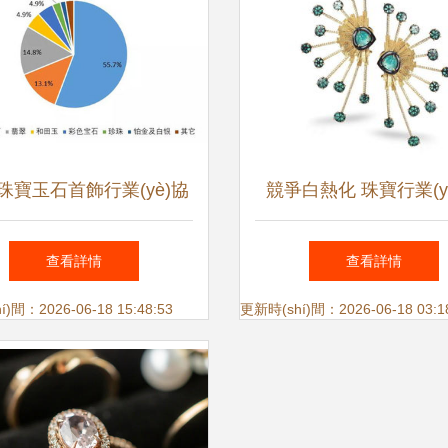
珠寶玉石首飾行業(yè)協
競爭白熱化 珠寶行業(y
é)會(huì) 引領(lǐng)珠寶首
(shù)字化轉(zhuǎn)
查看詳情
查看詳情
行業(yè)健康發(fā)展的
之路——ERP系統(tǒng
)間：2026-06-18 15:48:53
更新時(shí)間：2026-06-18 03:1
中堅(jiān)力量
售中的核心作用