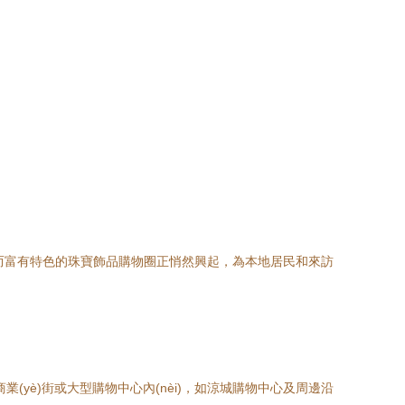
精致而富有特色的珠寶飾品購物圈正悄然興起，為本地居民和來訪
業(yè)街或大型購物中心內(nèi)，如涼城購物中心及周邊沿