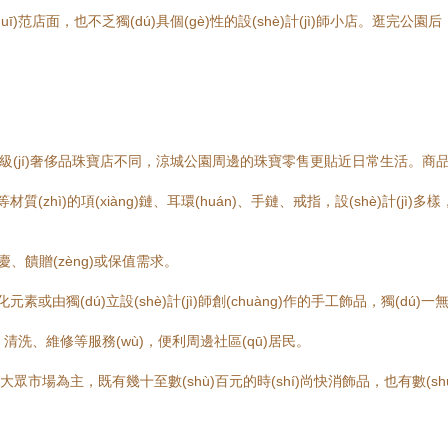
uī)范店面，也不乏獨(dú)具個(gè)性的設(shè)計(jì)師小店。
級(jí)奢侈品珠寶店不同，涼城公園周邊的珠寶零售更貼近日常生活。商
hì)的項(xiàng)鏈、耳環(huán)、手鏈、戒指，設(shè)計(jì)多樣
、饋贈(zèng)或保值需求。
素或由獨(dú)立設(shè)計(jì)師創(chuàng)作的手工飾品，獨(dú)一
洗、維修等服務(wù)，便利周邊社區(qū)居民。
以中端和大眾市場為主，既有幾十至數(shù)百元的時(shí)尚快消飾品，也有數