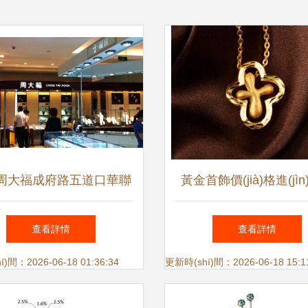
周大福成府路五道口華聯
黃金首飾價(jià)格進(jì
án)店 黃金價(jià)格、活動
(diào)整期，零售市場機(
查看詳情
查看詳情
(dòng)與購物指南
與挑戰(zhàn)并存
)間：2026-06-18 01:36:34
更新時(shí)間：2026-06-18 15:1