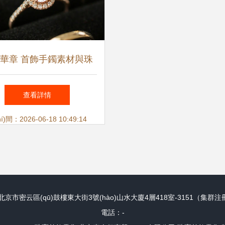
華章 首飾手鐲素材與珠
飾零售的藝術(shù)與商
查看詳情
業(yè)交響
)間：2026-06-18 10:49:14
京市密云區(qū)鼓樓東大街3號(hào)山水大廈4層418室-3151（集群注冊
電話：-