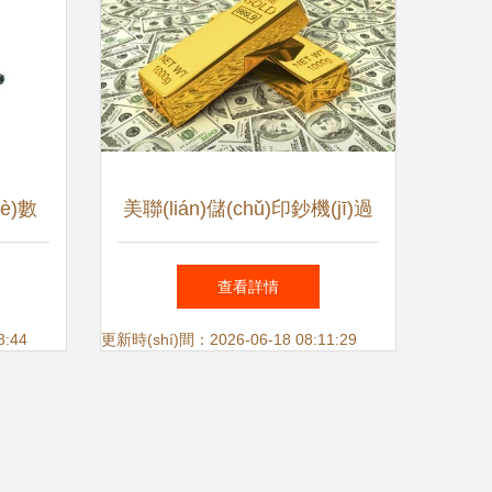
è)數
美聯(lián)儲(chǔ)印鈔機(jī)過
型的必由
熱 金價(jià)飆升背后，美元信
查看詳情
)在零
用危機(jī)與珠寶零售新局
8:44
更新時(shí)間：2026-06-18 08:11:29