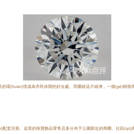
美的環(huán)境成為市民休閑的好去處。而圍繞這片綠洲，一個(gè)
yè)配套完善。這里的珠寶飾品零售店多分布于公園附近的商圈、社區(qū)商