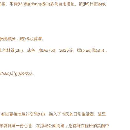
費(fèi)動(dòng)機(jī)多為自用搭配、節(jié)日禮物或
慢腳步，細(xì)心挑選。
的材質(zhì)、成色（如Au750、S925等）標(biāo)識(shí)，
shè)計(jì)師作品。
，卻以更接地氣的姿態(tài)，融入了市民的日常生活圈。這里
，還是為摯愛挑選一份心意，在涼城公園周邊，您都能在輕松的氛圍中