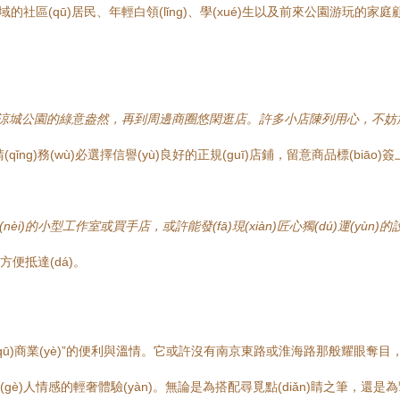
的社區(qū)居民、年輕白領(lǐng)、學(xué)生以及前來公園游玩的家庭顧客。消
受涼城公園的綠意盎然，再到周邊商圈悠閑逛店。許多小店陳列用心，不妨放
qǐng)務(wù)必選擇信譽(yù)良好的正規(guī)店鋪，留意商品標(biāo)簽上
)的小型工作室或買手店，或許能發(fā)現(xiàn)匠心獨(dú)運(yùn)的設(
便抵達(dá)。
qū)商業(yè)”的便利與溫情。它或許沒有南京東路或淮海路那般耀眼奪目
gè)人情感的輕奢體驗(yàn)。無論是為搭配尋覓點(diǎn)睛之筆